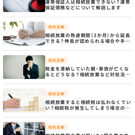
連帯保証人は相続放棄できない？連帯
保証債務などについて解説します
相続放棄
相続放棄の熟慮期間（3か月）から延長
できる？伸長が認められる場合や手続
き・費用・書類などを解説します
相続放棄
税金を滞納していた親・家族が亡くな
るとどうなる？相続放棄など対処法と
あわせて解説
相続放棄
相続放棄すると相続税は払わなくてい
い？相続税が発生してしまう場合の計
算式や他の相続人への影響を解説しま
す
相続放棄