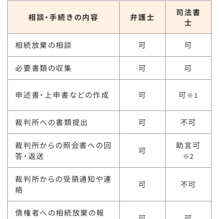
司法書
相談・手続きの内容
弁護士
士
相続放棄の相談
可
可
必要書類の収集
可
可
申述書・上申書などの作成
可
可
※1
裁判所への書類提出
可
不可
裁判所からの照会書への回
助言可
可
答・返送
※2
裁判所からの受領通知や連
可
不可
絡
債権者への相続放棄の報
可
可