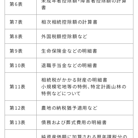
未成年者控除額・障害者控除額の計算
第6表
書
第7表
相次相続控除額の計算書
第8表
外国税額控除額など
第9表
生命保険金などの明細書
第10表
退職手当金などの明細書
相続税がかかる財産の明細書
第11表
小規模宅地等の特例、特定計画山林の
特例などについて
第12表
農地の納税猶予適用など
第13表
債務および葬式費用の明細書
純資産価額に加算される暦年課税分の