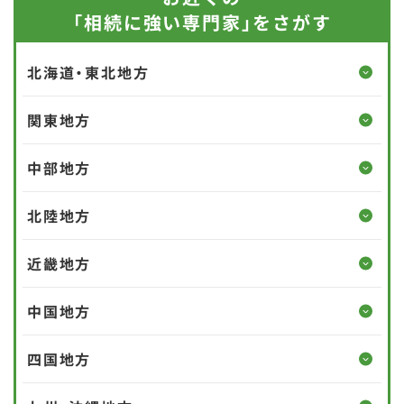
「相続に強い専門家」をさがす
北海道・東北地方
関東地方
北海道
青森県
中部地方
茨城県
栃木県
岩手県
宮城県
北陸地方
新潟県
山梨県
群馬県
埼玉県
秋田県
山形県
近畿地方
富山県
石川県
長野県
岐阜県
千葉県
東京都
福島県
中国地方
三重県
滋賀県
福井県
静岡県
愛知県
神奈川県
四国地方
鳥取県
島根県
京都府
大阪府