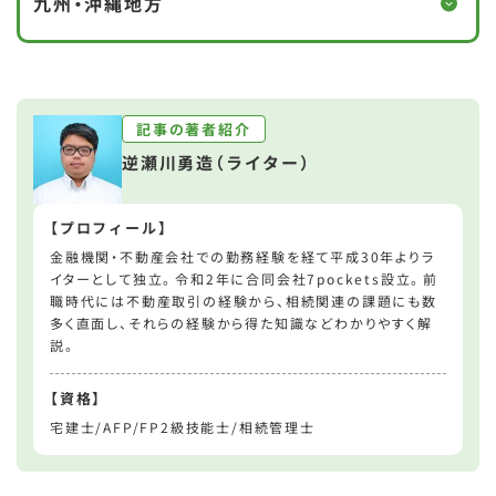
九州・沖縄地方
徳島県
香川県
岡山県
広島県
兵庫県
奈良県
福岡県
佐賀県
愛媛県
高知県
山口県
和歌山県
長崎県
熊本県
記事の著者紹介
逆瀬川勇造（ライター）
大分県
宮崎県
【プロフィール】
鹿児島県
沖縄県
金融機関・不動産会社での勤務経験を経て平成30年よりラ
イターとして独立。令和2年に合同会社7pockets設立。前
職時代には不動産取引の経験から、相続関連の課題にも数
多く直面し、それらの経験から得た知識などわかりやすく解
説。
【資格】
宅建士/AFP/FP2級技能士/相続管理士