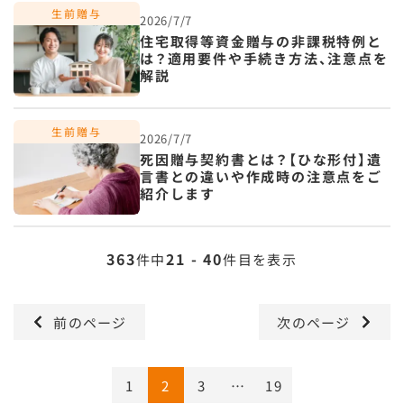
2026/7/7
住宅取得等資金贈与の非課税特例と
は？適用要件や手続き方法、注意点を
解説
2026/7/7
死因贈与契約書とは？【ひな形付】遺
言書との違いや作成時の注意点をご
紹介します
363
21 - 40
件中
件目を表示
前のページ
次のページ
1
2
3
…
19