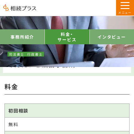
トップ
専門家をさがす
福岡県
古賀市
めんたいこ法務事務所
料金・サ
料金・
事務所紹介
インタビュー
サービス
福岡県古賀市
司法書士
行政書士
めんたいこ法務事務所
料金
初回相談
無料