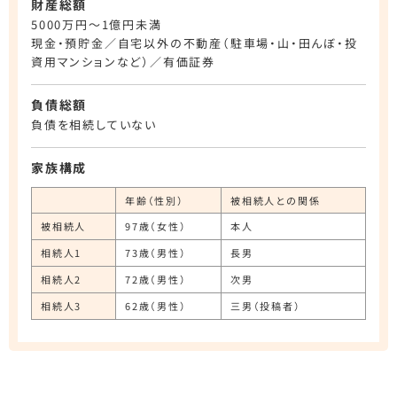
財産総額
5000万円～1億円未満
現金・預貯金／自宅以外の不動産（駐車場・山・田んぼ・投
資用マンションなど）／有価証券
負債総額
負債を相続していない
家族構成
年齢（性別）
被相続人との関係
被相続人
97歳（女性）
本人
相続人1
73歳（男性）
長男
相続人2
72歳（男性）
次男
相続人3
62歳（男性）
三男（投稿者）