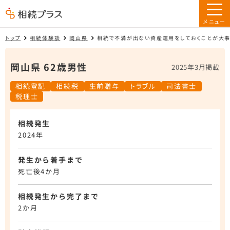
トップ
相続体験談
岡山県
相続で不満が出ない資産運用をしておくことが大
岡山県 62歳男性
2025年3月掲載
相続登記
相続税
生前贈与
トラブル
司法書士
税理士
相続発生
2024年
発生から着手まで
死亡後4か月
相続発生から完了まで
2か月