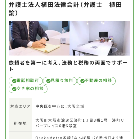
弁護士法人植田法律会計（弁護士 植田
諭）
依頼者を第一に考え、法務と税務の両面でサポー
ト
電話相談可
見積り無料
不動産の相談
空き家の相談
中央区を中心に、大阪全域
対応エリア
大阪府大阪市浪速区湊町1丁目3番1号 湊町リ
所在地
バープレイス6階6号室
OsakaMetro各線「なんば駅」26番出口より徒