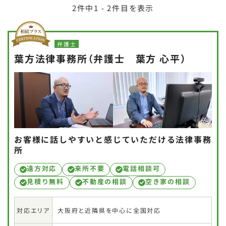
2
件中
1 - 2
件目を表示
弁護士
葉方法律事務所（弁護士 葉方 心平）
お客様に話しやすいと感じていただける法律事務
所
遠方対応
来所不要
電話相談可
見積り無料
不動産の相談
空き家の相談
大阪府と近隣県を中心に全国対応
対応エリア