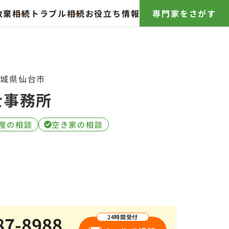
放棄
相続トラブル
相続お役立ち情報
専門家をさがす
宮城県仙台市
士事務所
産の相談
空き家の相談
87-8988