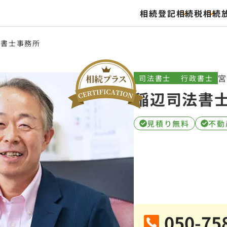
相続登記
相続税
相続
法書士事務所
司法書士
行政書士
稲辺司法書
見積り無料
不動
050-75