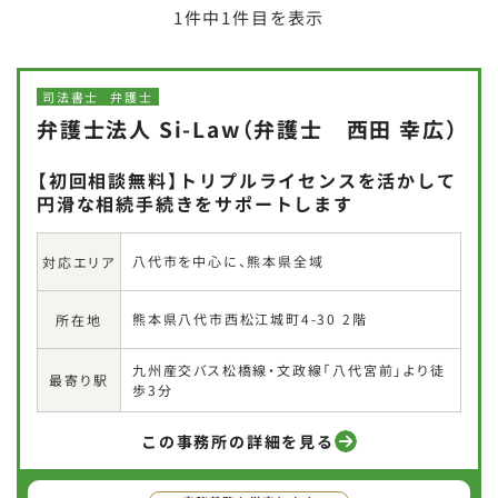
1
件中
1
件目を表示
司法書士
弁護士
弁護士法人 Si-Law（弁護士 西田 幸広）
【初回相談無料】トリプルライセンスを活かして
円滑な相続手続きをサポートします
八代市を中心に、熊本県全域
対応エリア
熊本県八代市西松江城町4-30 2階
所在地
九州産交バス松橋線・文政線「八代宮前」より徒
最寄り駅
歩3分
この事務所の詳細を見る