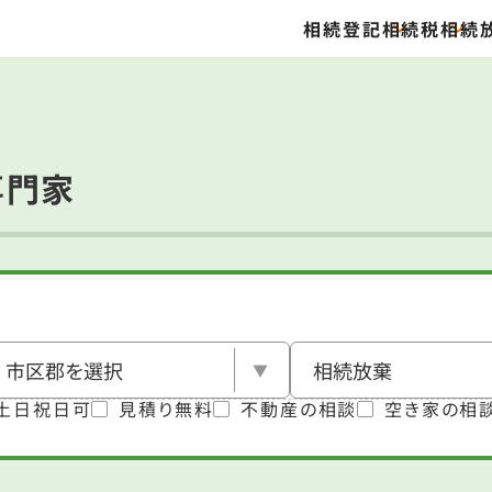
相続登記
相続税
相続
専門家
土日祝日可
見積り無料
不動産の相談
空き家の相