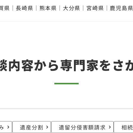
賀県
｜
長崎県
｜
熊本県
｜
大分県
｜
宮崎県
｜
鹿児島
談内容から
専門家をさ
み
遺産分割
遺留分侵害額請求
相