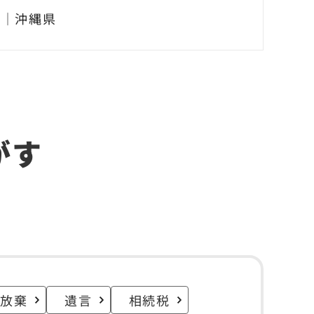
県
｜
沖縄県
がす
続放棄
遺言
相続税