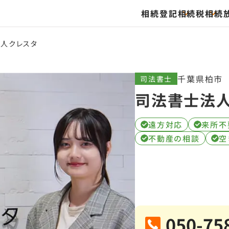
相続登記
相続税
相続
人クレスタ
千葉県柏市
司法書士
司法書士法
遠方対応
来所不
不動産の相談
空
050-75