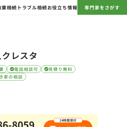
放棄
相続トラブル
相続お役立ち情報
専門家をさがす
人クレスタ
要
電話相談可
見積り無料
き家の相談
86-8059