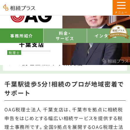
トップ
専門家をさがす
千葉県
千葉市
OAG税理士法人 千葉支店
料金・
事務所紹介
インタビュー
サービス
千葉県千葉市
税理士
OAG税理士法人 千葉支店
千葉駅徒歩5分！相続のプロが地域密着で
サポート
OAG税理士法人 千葉支店は、千葉市を拠点に相続税
申告をはじめとする幅広い相続サービスを提供する税
理士事務所です。全国9拠点を展開するOAG税理士法